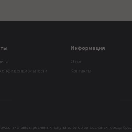
нты
Информация
айта
О нас
конфиденциальности
Контакты
nov.com - отзывы реальных покупателей об автосалонах города Крас