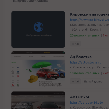
Найдено 9 автосалона
Кировский автоцен
https://newauto-kirovsky.r
г.Красноярск, пр. им. Га
160А, стр. 61. Корп. 1
20 положительных
|
1 о
⭐️ 4.8
Ац Взлетка
https://auto-stocks.ru
г. Красноярск, ул. Караул
10 положительных
|
2 о
⭐️ 4.6
Белый дилер
АВТОРУМ
https://авторум24.рф/
г. Красноярск, Шахтёров,