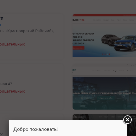
тр
u
зеты «Красноярский Рабочий»,
трицательных
ьная 47
трицательных
Добро пожаловать!
 51