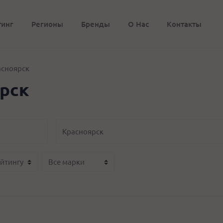
тинг
Регионы
Бренды
О Нас
Контакты
асноярск
ярск