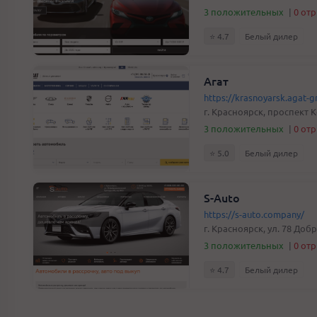
3 положительных
|
0 от
⭐️ 4.7
Белый дилер
Агат
https://krasnoyarsk.agat-
г. Красноярск, проспект 
3 положительных
|
0 от
⭐️ 5.0
Белый дилер
S-Auto
https://s-auto.company/
г. Красноярск, ул. 78 До
3 положительных
|
0 от
⭐️ 4.7
Белый дилер