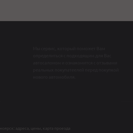
Мы сервис, который поможет Вам
определиться c подходящим для Вас
автосалоном и ознакомится с отзывами
реальных покупатеелей перед покупкой
нового автомобиля.
ноярск: адреса, цены, карта проезда