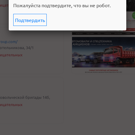
Пожалуйста подтвердите, что вы не робот.
рицательных
Подтвердить
group.com/
Котельникова, 34/1
рицательных
бровольческой бригады 14б,
рицательных