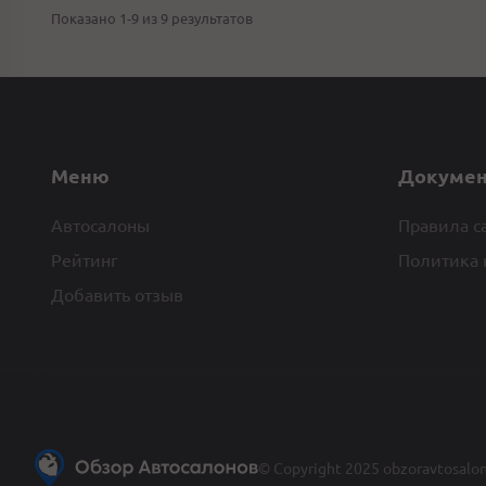
Показано 1-9 из 9 результатов
Меню
Докуме
Автосалоны
Правила с
Рейтинг
Политика 
Добавить отзыв
© Copyright 2025 obzoravtosalo