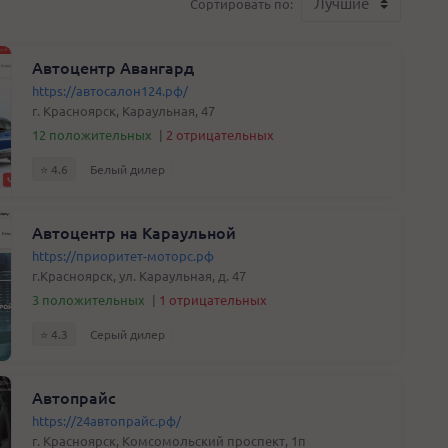
Сортировать по:
Автоцентр Авангард
https://автосалон124.рф/
г. Красноярск, Караульная, 47
12 положительных
|
2 отрицательных
⭐️ 4.6
Белый дилер
Автоцентр на Караульной
https://приоритет-моторс.рф
г.Красноярск, ул. Караульная, д. 47
3 положительных
|
1 отрицательных
⭐️ 4.3
Серый дилер
Автопрайс
https://24автопрайс.рф/
г. Красноярск, Комсомольский проспект, 1п