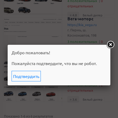
4 положительных
|
0
отрицательных
⭐️ 4.8
Белый дилер
Вега-моторс
https://kia_vega.ru
г. Пермь, ш.
Космонавтов, 198
3 положительных
|
0
отрицательных
Добро пожаловать!
⭐️ 4.3
Белый дилер
БЦР Моторс
Пожалуйста подтвердите, что вы не робот.
https://kia-bcr.ru
г. Нижний Новгород, ул.
Подтвердить
Новикова-Прибоя, 4В
3 положительных
|
2
отрицательных
⭐️ 3.6
Белый дилер
Показано 1-6 из 6 результатов