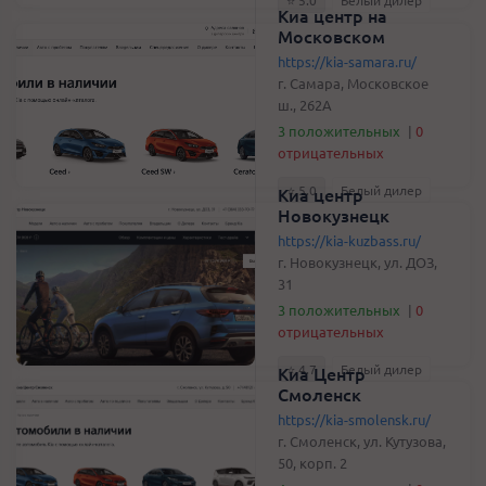
⭐️ 5.0
Белый дилер
Киа центр на
Московском
https://kia-samara.ru/
г. Самара, Московское
ш., 262А
3 положительных
|
0
отрицательных
⭐️ 5.0
Белый дилер
Киа центр
Новокузнецк
https://kia-kuzbass.ru/
г. Новокузнецк, ул. ДОЗ,
31
3 положительных
|
0
отрицательных
⭐️ 4.7
Белый дилер
Киа Центр
Смоленск
https://kia-smolensk.ru/
г. Смоленск, ул. Кутузова,
50, корп. 2