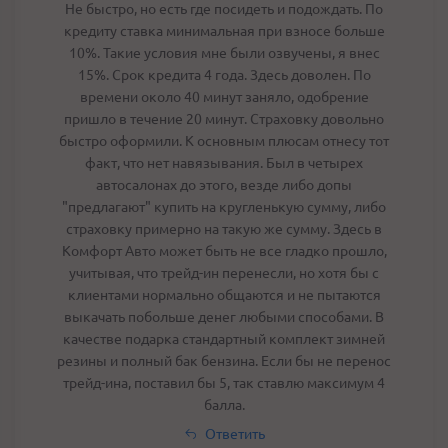
Не быстро, но есть где посидеть и подождать. По
кредиту ставка минимальная при взносе больше
10%. Такие условия мне были озвучены, я внес
15%. Срок кредита 4 года. Здесь доволен. По
времени около 40 минут заняло, одобрение
пришло в течение 20 минут. Страховку довольно
быстро оформили. К основным плюсам отнесу тот
факт, что нет навязывания. Был в четырех
автосалонах до этого, везде либо допы
"предлагают" купить на кругленькую сумму, либо
страховку примерно на такую же сумму. Здесь в
Комфорт Авто может быть не все гладко прошло,
учитывая, что трейд-ин перенесли, но хотя бы с
клиентами нормально общаются и не пытаются
выкачать побольше денег любыми способами. В
качестве подарка стандартный комплект зимней
резины и полный бак бензина. Если бы не перенос
трейд-ина, поставил бы 5, так ставлю максимум 4
балла.
Ответить