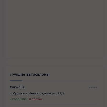
Лучшие автосалоны
Carwella
⭐️⭐️⭐️⭐️⭐️
г. Мурманск, Ленинградская ул., 29/5
2 хороших
|
0 плохих