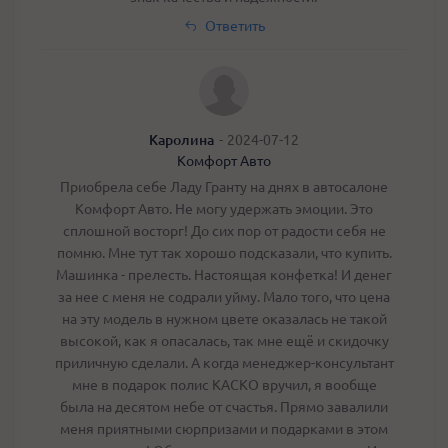
Ответить
Каролина
-
2024-07-12
Комфорт Авто
Приобрела себе Ладу Гранту на днях в автосалоне
Комфорт Авто. Не могу удержать эмоции. Это
сплошной восторг! До сих пор от радости себя не
помню. Мне тут так хорошо подсказали, что купить.
Машинка - прелесть. Настоящая конфетка! И денег
за нее с меня не содрали уйму. Мало того, что цена
на эту модель в нужном цвете оказалась не такой
высокой, как я опасалась, так мне ещё и скидочку
приличную сделали. А когда менеджер-консультант
мне в подарок полис КАСКО вручил, я вообще
была на десятом небе от счастья. Прямо завалили
меня приятными сюрпризами и подарками в этом