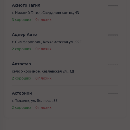
Асмото Тагил
⭐️⭐️⭐️⭐️⭐️
г. Нижний Тагил, Свердловское ш., 43
3 хороших
|
0 плохих
Адлер Авто
⭐️⭐️⭐️⭐️⭐️
г. Симферополь, Кечкеметская ул., 92Г
2 хороших
|
0 плохих
Автостар
⭐️⭐️⭐️⭐️⭐️
село Укромное, Кезлевская ул., 1Д
2 хороших
|
0 плохих
Астерион
⭐️⭐️⭐️⭐️⭐️
г. Тюмень, ул. Беляева, 35
2 хороших
|
0 плохих