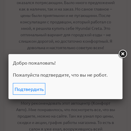
оказался потрясающим. Было много предложений
как в наличии, так и на заказ. Но самое главное –
цены были приятными и не пугающими. После
консультации с продавцом, который работал со
мной, я решила купить себе Hyundai Creta. Это
оптимальный вариант для городской езды – не
слишком дорогой, но достаточно комфортный. Я
довольна и настоятельно советую всем!
Ответить
Добро пожаловать!
Пожалуйста подтвердите, что вы не робот.
Подтвердить
Борис
-
2024-05-07
Комфорт Авто
Могу рекомендовать этот автоцентр (Комфорт
Авто). Мне понравилось, что посмотреть все, что вы
продаете, можно на сайте. Там же узнал про цены,
скидки и акции, график работы магазина. То есть в
салон я уже ехал, вооружившись всей